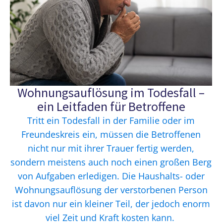
Wohnungsauflösung im Todesfall –
ein Leitfaden für Betroffene
Tritt ein Todesfall in der Familie oder im
Freundeskreis ein, müssen die Betroffenen
nicht nur mit ihrer Trauer fertig werden,
sondern meistens auch noch einen großen Berg
von Aufgaben erledigen. Die Haushalts- oder
Wohnungsauflösung der verstorbenen Person
ist davon nur ein kleiner Teil, der jedoch enorm
viel Zeit und Kraft kosten kann.