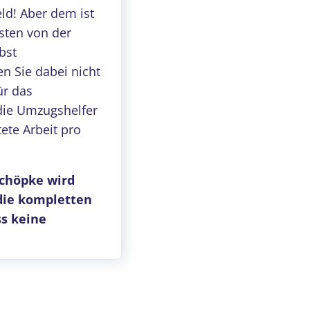
ld! Aber dem ist
sten von der
bst
n Sie dabei nicht
ür das
 die Umzugshelfer
ete Arbeit pro
Schöpke wird
die kompletten
ss keine