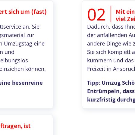
02
 sich um (fast)
Mit ei
viel Z
service an. Sie
Dadurch, dass Ihn
gsmaterial zur
der anfallenden Au
en Umzugstag eine
andere Dinge wie 
en und
Sie sich komplett 
reibungslos
kümmern und das k
 einziehen können.
Freizeit in Anspr
eine besenreine
Tipp: Umzug Schö
Entrümpeln, dass
kurzfristig durc
tragen, ist