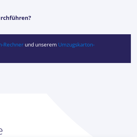
urchführen?
n-Rechner
und unserem
Umzugskarton-
e