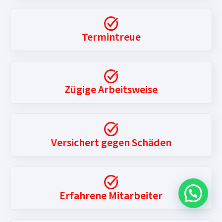
Termintreue
Zügige Arbeitsweise
Versichert gegen Schäden
Bereit, Ihren Kram zu verpacken?
Erfahrene Mitarbeiter